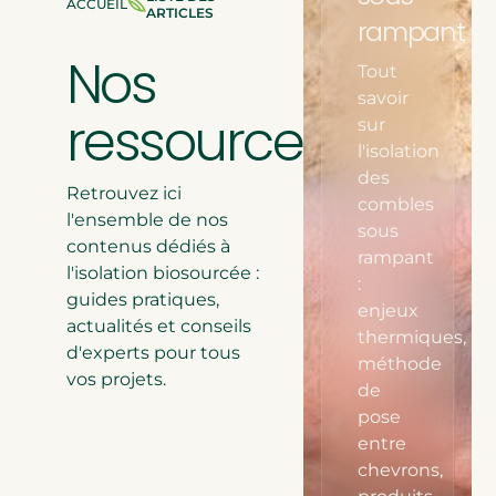
ACCUEIL
ÊTES
ARTICLES
rampant
Isolation de comble per
ICI
:
Nos
Isolation des rampants
Tout
ESTIMEZ LA
savoir
POUR VOS 
ressources
sur
l'isolation
DÉCOUVRIR LA
des
Retrouvez ici
combles
l'ensemble de nos
sous
contenus dédiés à
rampant
l'isolation biosourcée :
:
guides pratiques,
enjeux
actualités et conseils
thermiques,
d'experts pour tous
méthode
vos projets.
de
pose
entre
chevrons,