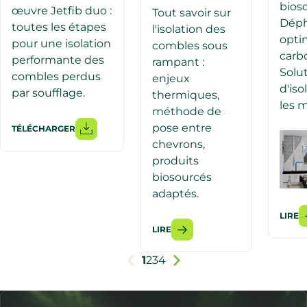
bios
œuvre Jetfib duo :
Tout savoir sur
Dép
toutes les étapes
l'isolation des
optim
pour une isolation
combles sous
carbo
performante des
rampant :
Solu
combles perdus
enjeux
d'iso
par soufflage.
thermiques,
les 
méthode de
pose entre
TÉLÉCHARGER
chevrons,
produits
biosourcés
adaptés.
LIRE
LIRE
1
2
3
4