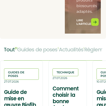
produits
biosourcés
adaptés.
LIRE
L'ARTICLE
Tout
Guides de poses
Actualités
Règleme
31
5
1
GUIDES DE
TECHNIQUE
GUI
POSES
PO
27.07.2026
27.07.2026
10.07.
Comment
Guide de
Gui
choisir la
mise en
mis
bonne
œuvre Biofib
œu