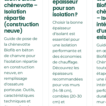
épaisseur
chènevotte –
Bio
pour son
Isolation
chè
isolation ?
répartie
– I
Choisir la bonne
(construction
int
épaisseur
neuve)
d’u
d'isolant est
exi
Guide de pose de
essentiel pour
la chènevotte
une isolation
Guid
Biofib en béton
performante et
en œ
de chanvre pour
des économies
Biofi
l'isolation répartie
de chauffage.
Chèn
en construction
Découvrez les
toute
neuve, en
épaisseurs
étap
remplissage
recommandées
une i
d'ossature
pour vos murs
intér
porteuse. Outils,
(14-18 cm),
perf
caractéristiques
combles (20-30
dura
techniques et
cm) et
mur 