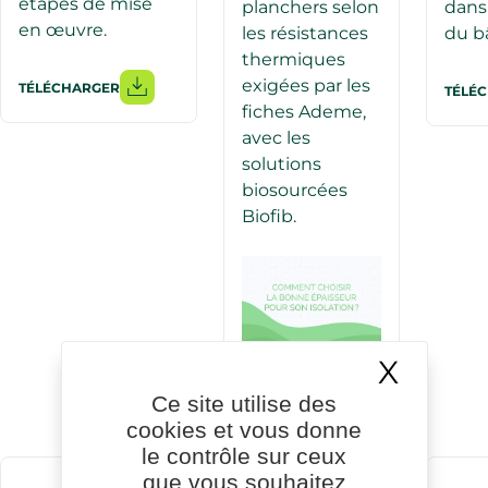
étapes de mise
planchers selon
dans
en œuvre.
les résistances
du bâ
thermiques
exigées par les
TÉLÉCHARGER
TÉLÉ
fiches Ademe,
avec les
solutions
biosourcées
Biofib.
X
Masqu
LIRE
Ce site utilise des
cookies et vous donne
le contrôle sur ceux
que vous souhaitez