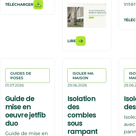
intér
TÉLÉCHARGER
TÉLÉ
LIRE
GUIDES DE
ISOLER MA
ISO
POSES
MAISON
MA
01.07.2026
29.06.2026
29.06.
Guide de
Isolation
Iso
mise en
des
des
oeuvre jetfib
combles
Isol
duo
sous
avec
rampant
pan
Guide de mise en