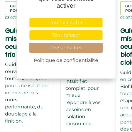
activer
GUIDES DE
ACTUALITÉS
GUI
POSES
PO
03.07.2026
03.07.2026
02.07.
Tout accepter
Le site
Guide de
Gui
Biofib fait
Tout refuser
mise en
mis
peau
oeuvre biofib
oeu
Personnaliser
neuve !
trio
bio
Biofib lance son
Politique de confidentialité
clo
Guide de mise en
nouveau site
œuvre Biofib trio :
Guid
internet, plus
toutes les étapes
en œ
intuitif et
pour une isolation
Biofi
complet, pour
intérieure des
toute
mieux
murs
étap
répondre à vos
performante, du
une i
besoins en
doublage à la
acou
isolation
finition.
perf
biosourcée.
des c