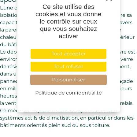
Ce site utilise des
L’une des propriétés recherchées du chanvre en
cookies et vous donne
isolation est son déphasage thermique, c’est-à-dire sa
le contrôle sur ceux
capacité à retarder la transmission de chaleur à travers
que vous souhaitez
la paroi. Plus ce déphasage est long, plus le pic de
activer
chaleur extérieure met du temps à atteindre l’intérieur
du bâtiment.
Le déphasage thermique d’un panneau de chanvre est
Tout accepter
environ deux fois supérieur à celui d’une laine de verre
Tout refuser
de résistance thermique équivalente. Concrètement,
dans un logement correctement isolé avec des
Personnaliser
panneaux en chanvre, la chaleur accumulée en façade
en milieu de journée n’atteint l’intérieur que plusieurs
Politique de confidentialité
heures plus tard, souvent en soirée, lorsque
la ventilation naturelle nocturne peut prendre le relais.
Ce mécanisme passif réduit la dépendance aux
systèmes actifs de climatisation, en particulier dans les
bâtiments orientés plein sud ou sous toiture.