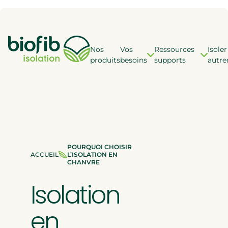
Accéder à l'en-tête
Panneau de gestion des cookies
Accéder au contenu principal
Accéder au pied de page
Nos
Vos
Ressources
Isoler
Vos besoins
Ressourc
I
produits
besoins
supports
autr
Po
TOUTES LES RESSO
QUELLES SONT VOS 
Po
Trop de bruit entre les p
Notre catalogu
Des pertes de chaleur pa
Nos réalisations
VOUS
POURQUOI CHOISIR
Des murs froids ?
Nos guides de 
ÊTES
ACCUEIL
L’ISOLATION EN
ICI
CHANVRE
Des nuisances sonores e
:
Réglementatio
Isolation
QUEL TYPE D’ISOL
ESTIMEZ L
?
BIOFIB
en
Doublage des murs
DÉCOUVRIR LE