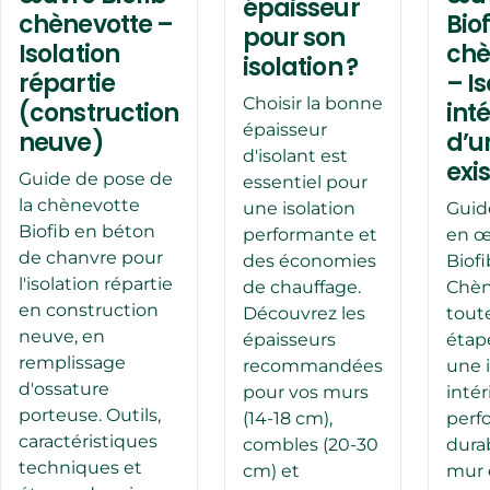
épaisseur
chènevotte –
Bio
pour son
Isolation
chè
isolation ?
répartie
– I
Choisir la bonne
(construction
int
épaisseur
neuve)
d’u
d'isolant est
exi
Guide de pose de
essentiel pour
la chènevotte
une isolation
Guid
Biofib en béton
performante et
en œ
de chanvre pour
des économies
Biofi
l'isolation répartie
de chauffage.
Chèn
en construction
Découvrez les
toute
neuve, en
épaisseurs
étap
remplissage
recommandées
une i
d'ossature
pour vos murs
intér
porteuse. Outils,
(14-18 cm),
perf
caractéristiques
combles (20-30
dura
techniques et
cm) et
mur 