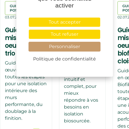
activer
GUIDES DE
ACTUALITÉS
GUI
POSES
PO
03.07.2026
03.07.2026
02.07.
Tout accepter
Le site
Guide de
Gui
Biofib fait
Tout refuser
mise en
mis
peau
oeuvre biofib
oeu
Personnaliser
neuve !
trio
bio
Biofib lance son
Politique de confidentialité
clo
Guide de mise en
nouveau site
œuvre Biofib trio :
Guid
internet, plus
toutes les étapes
en œ
intuitif et
pour une isolation
Biofi
complet, pour
intérieure des
toute
mieux
murs
étap
répondre à vos
performante, du
une i
besoins en
doublage à la
acou
isolation
finition.
perf
biosourcée.
des c