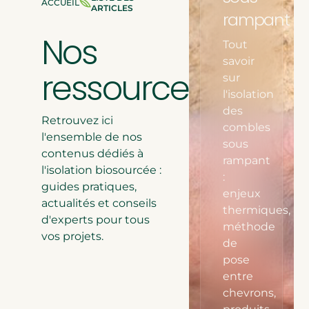
ACCUEIL
ÊTES
ARTICLES
rampant
Isolation de comble per
ICI
:
Nos
Isolation des rampants
Tout
ESTIMEZ LA
savoir
POUR VOS 
ressources
sur
l'isolation
DÉCOUVRIR LA
des
Retrouvez ici
combles
l'ensemble de nos
sous
contenus dédiés à
rampant
l'isolation biosourcée :
:
guides pratiques,
enjeux
actualités et conseils
thermiques,
d'experts pour tous
méthode
vos projets.
de
pose
entre
chevrons,