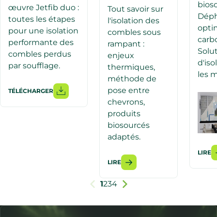
bios
œuvre Jetfib duo :
Tout savoir sur
Dép
toutes les étapes
l'isolation des
optim
pour une isolation
combles sous
carbo
performante des
rampant :
Solu
combles perdus
enjeux
d'iso
par soufflage.
thermiques,
les 
méthode de
pose entre
TÉLÉCHARGER
chevrons,
produits
biosourcés
adaptés.
LIRE
LIRE
1
2
3
4