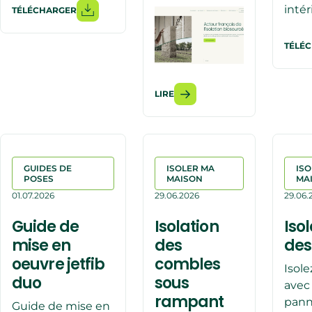
intér
TÉLÉCHARGER
TÉLÉ
LIRE
GUIDES DE
ISOLER MA
ISO
POSES
MAISON
MA
01.07.2026
29.06.2026
29.06.
Guide de
Isolation
Iso
mise en
des
des
oeuvre jetfib
combles
Isol
duo
sous
avec
rampant
pan
Guide de mise en