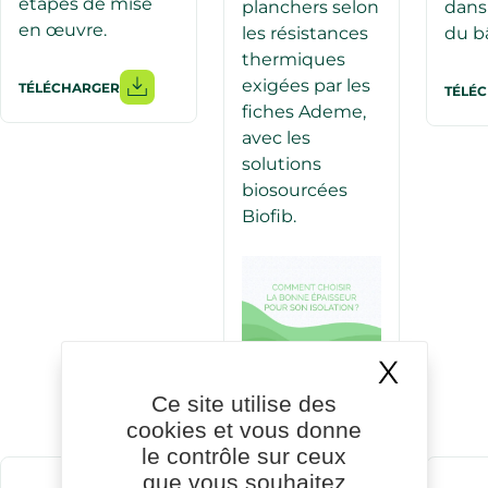
étapes de mise
planchers selon
dans
en œuvre.
les résistances
du bâ
thermiques
exigées par les
TÉLÉCHARGER
TÉLÉ
fiches Ademe,
avec les
solutions
biosourcées
Biofib.
X
Masqu
LIRE
Ce site utilise des
cookies et vous donne
le contrôle sur ceux
que vous souhaitez