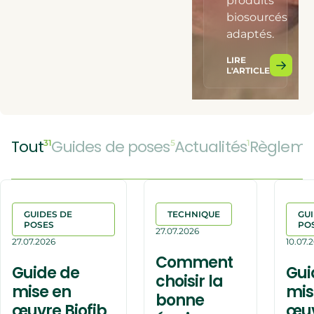
produits
biosourcés
adaptés.
LIRE
L'ARTICLE
Tout
Guides de poses
Actualités
Règleme
31
5
1
GUIDES DE
TECHNIQUE
GUI
POSES
PO
27.07.2026
27.07.2026
10.07.
Comment
Guide de
Gui
choisir la
mise en
mis
bonne
œuvre Biofib
œu