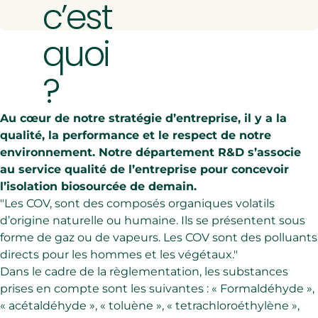
c’est
Isolation de comble per
quoi
Isolation des rampants
ESTIMEZ LA
POUR VOS 
?
DÉCOUVRIR LA
Au cœur de notre stratégie d’entreprise, il y a la
qualité, la performance et le respect de notre
environnement. Notre département R&D s’associe
au service qualité de l’entreprise pour concevoir
l’isolation biosourcée de demain.
Les COV, sont des composés organiques volatils
d’origine naturelle ou humaine. Ils se présentent sous
forme de gaz ou de vapeurs. Les COV sont des polluants
directs pour les hommes et les végétaux.
Dans le cadre de la règlementation, les substances
prises en compte sont les suivantes : « Formaldéhyde »,
« acétaldéhyde », « toluène », « tetrachloroéthylène »,