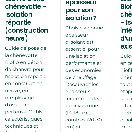
épaisseur
chènevotte –
Bio
pour son
Isolation
chè
isolation ?
répartie
– I
Choisir la bonne
(construction
int
épaisseur
neuve)
d’u
d'isolant est
exi
Guide de pose de
essentiel pour
la chènevotte
une isolation
Guid
Biofib en béton
performante et
en œ
de chanvre pour
des économies
Biofi
l'isolation répartie
de chauffage.
Chèn
en construction
Découvrez les
toute
neuve, en
épaisseurs
étap
remplissage
recommandées
une i
d'ossature
pour vos murs
intér
porteuse. Outils,
(14-18 cm),
perf
caractéristiques
combles (20-30
dura
techniques et
cm) et
mur 