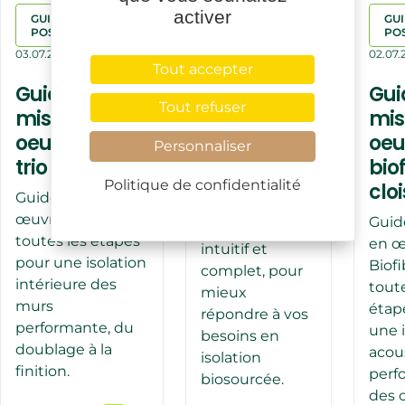
activer
GUIDES DE
ACTUALITÉS
GUI
POSES
PO
03.07.2026
03.07.2026
02.07.
Tout accepter
Le site
Guide de
Gui
Biofib fait
Tout refuser
mise en
mis
peau
oeuvre biofib
oeu
Personnaliser
neuve !
trio
bio
Biofib lance son
Politique de confidentialité
clo
Guide de mise en
nouveau site
œuvre Biofib trio :
Guid
internet, plus
toutes les étapes
en œ
intuitif et
pour une isolation
Biofi
complet, pour
intérieure des
toute
mieux
murs
étap
répondre à vos
performante, du
une i
besoins en
doublage à la
acou
isolation
finition.
perf
biosourcée.
des c