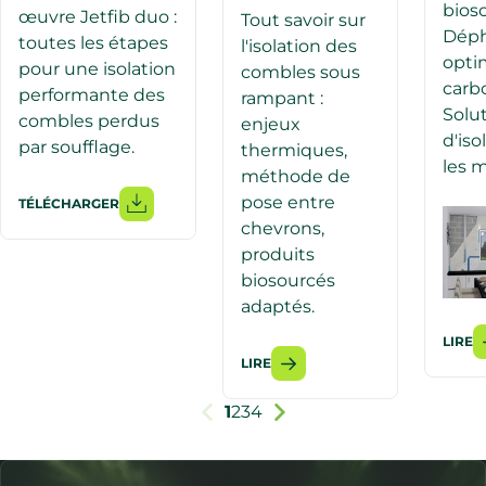
bios
œuvre Jetfib duo :
Tout savoir sur
Dép
toutes les étapes
l'isolation des
optim
pour une isolation
combles sous
carbo
performante des
rampant :
Solu
combles perdus
enjeux
d'iso
par soufflage.
thermiques,
les 
méthode de
pose entre
TÉLÉCHARGER
chevrons,
produits
biosourcés
adaptés.
LIRE
LIRE
1
2
3
4