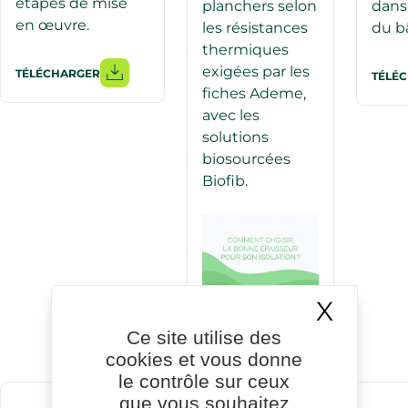
étapes de mise
planchers selon
dans
en œuvre.
les résistances
du bâ
thermiques
exigées par les
TÉLÉCHARGER
TÉLÉ
fiches Ademe,
avec les
solutions
biosourcées
Biofib.
X
Masqu
LIRE
Ce site utilise des
cookies et vous donne
le contrôle sur ceux
que vous souhaitez