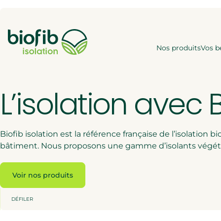
Accéder à l'en-tête
Panneau de gestion des cookies
Accéder au contenu principal
Accéder au pied de page
Nos produits
Vos b
V
L’isolation avec 
Tro
Des
Biofib isolation est la référence française de l’isolation
bâtiment. Nous proposons une gamme d’isolants végétaux
Des
Des
Voir nos produits
DÉFILER
Do