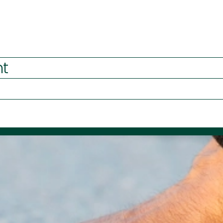
olation de comble perdu
lation des rampants
ESTIMEZ LA QUANTITÉ DE MATÉRIAUX BI
DÉCOUVRIR LA QUANTITÉ IDÉALE
nt