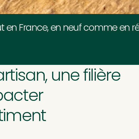
ut en France, en neuf comme en ré
artisan, une filière
pacter
timent