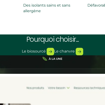
Des isolants sains et sans
Défavorab
allergène
Pourquoi choisir...
Le biosourcé
Le chanvre
À LA UNE