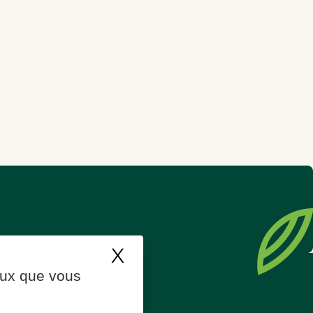
X
Masquer le bande
ceux que vous