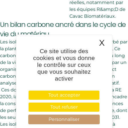
réelles, notamment par
les équipes R&amp;D de
Cavac Biomatériaux.
Un bilan carbone ancré dans le cycle de
vie du matériau
X
Masqu
Les isolants biosourcés stockent le carbone absorbé par
la plante par photosynthèse durant sa croissance. Ce
Ce site utilise des
carbone reste séquestré dans le matériau tout au long
cookies et vous donne
de la vie du produit. Les FDES de Biofib, vérifiées par un
le contrôle sur ceux
organisme indépendant, documentent cet impact
que vous souhaitez
carbone sur l’ensemble du cycle de vie ; calculé en
activer
analyse du cycle de vie dynamique, il ressort négatif.
Ces données sont pertinentes dans le cadre de la RE
Tout accepter
2020, la réglementation environnementale qui encadre
la construction neuve en France et fixe des exigences
Tout refuser
de performance énergétique et d’impact carbone, dont
les seuils s’abaissent progressivement jusqu’en 2031.
Personnaliser
Les isolants biosourcés contribuent directement à