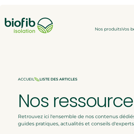
Accéder à l'en-tête
Panneau de gestion des cookies
Accéder au contenu principal
Accéder au pied de page
Nos produits
Vos b
V
Tro
Des
VOUS
ACCUEIL
LISTE DES ARTICLES
ÊTES
ICI
Des
Nos ressource
:
Des
Retrouvez ici l'ensemble de nos contenus dédiés à
guides pratiques, actualités et conseils d'experts
Do