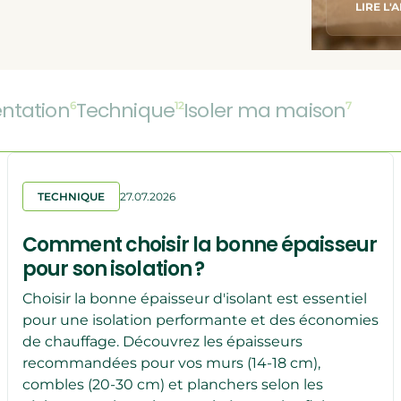
olation de comble perdu
LIRE L'
lation des rampants
ESTIMEZ LA QUANTITÉ DE MATÉRIAUX BI
DÉCOUVRIR LA QUANTITÉ IDÉALE
ntation
Technique
Isoler ma maison
6
12
7
TECHNIQUE
27.07.2026
Comment choisir la bonne épaisseur
pour son isolation ?
Choisir la bonne épaisseur d'isolant est essentiel
pour une isolation performante et des économies
de chauffage. Découvrez les épaisseurs
recommandées pour vos murs (14-18 cm),
combles (20-30 cm) et planchers selon les